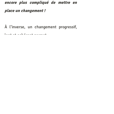
encore plus compliqué de mettre en 
place un changement !
À l’inverse, un changement progressif, 
lent et cohérent permet :
une adaptation métabolique réelle
une stabilisation neurovégétative
une reprogrammation neuronale 
progressive
une sécurité interne suffisante pour 
intégrer de nouveaux schémas
une transformation durable des 
comportements