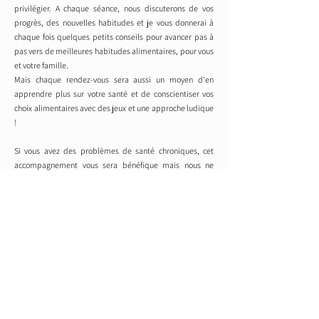
privilégier. A chaque séance, nous discuterons de vos
progrès, des nouvelles habitudes et je vous donnerai à
chaque fois quelques petits conseils pour avancer pas à
pas vers de meilleures habitudes alimentaires, pour vous
et votre famille.
Mais chaque rendez-vous sera aussi un moyen d'en
apprendre plus sur votre santé et de conscientiser vos
choix alimentaires avec des jeux et une approche ludique
!
Si vous avez des problèmes de santé chroniques, cet
accompagnement vous sera bénéfique mais nous ne
chercherons pas ensemble l'origine de vos problèmes de
santé, ni comment vous aider à les améliorer.
Je vous
accompagnerais uniquement dans vos habitudes
alimentaires.
N'hésitez pas à aller voir la page "suivi en santé
fonctionnelle" afin de faire le meilleur choix !
Prendez rendez-vous