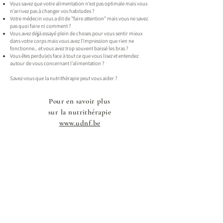
Vous savez que votre alimentation n'est pas optimale mais vous
n'arrivez pas à changer vos habitudes ?
Votre médecin vous a dit de "faire attention" mais vous ne savez
pas quoi faire ni comment ?
Vous avez déjà essayé plein de choses pour vous sentir mieux
dans votre corps mais vous avez l'impression que rien ne
fonctionne... et vous avez trop souvent baissé les bras ?
Vous êtes perdu(e)s face à tout ce que vous lisez et entendez
autour de vous concernant l'alimentation ?
Savez-vous que la nutrithérapie peut vous aider ?
Pour en savoir plus
sur la nutrithérapie
www.udnf.be