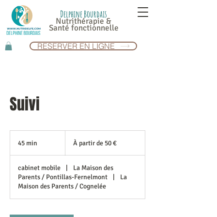
Delphine Bourdais
Nutrithérapie &
Santé fonctionnelle
RESERVER EN LIGNE
Suivi
À
partir
45 min
4
À partir de 50 €
de
50
5
euros
m
cabinet mobile
|
La Maison des
i
Parents / Pontillas-Fernelmont
|
La
n
Maison des Parents / Cognelée