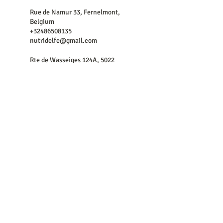
Rue de Namur 33, Fernelmont,
Belgium
+32486508135
nutridelfe@gmail.com
Rte de Wasseiges 124A, 5022
Namur, Belgium
+32486508135
nutridelfe@gmail.com
Me contacter :
​nutridelfe @ gmail.com
0486/508 135 (sms ou whatsapp)
Les conseils en nutrition et l'approche énergétique ne se
substituent pas à l'approche médicale de votre médecin