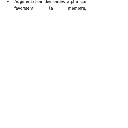
Augmentation des ondes alpha qui 
favorisent la mémoire, 
l’apprentissage mais aussi la 
communication et la coordination.
 Action favorable sur de nombreux 
neurotransmetteurs dont la 
dopamine (plaisir) et la sérotonine  
(prévention de la dépression et des 
angoisses).
Effets à long terme (au bout d’une 
dizaine de jours de pratique régulière) :
Diminution de l’hypertension 
artérielle
Diminution du risque 
cardiovasculaire
Régulation du taux de sucre
Meilleure récupération
Amélioration de la concentration et 